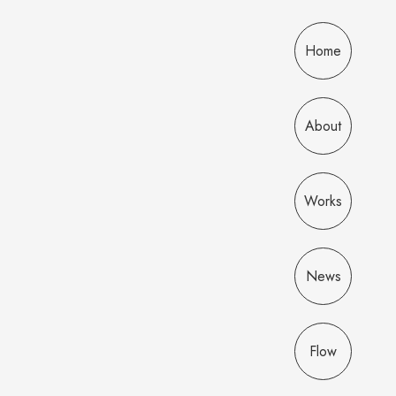
Home
About
Works
News
Flow