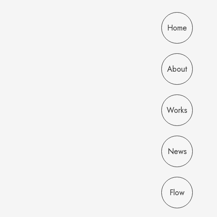
Home
About
Works
News
Flow