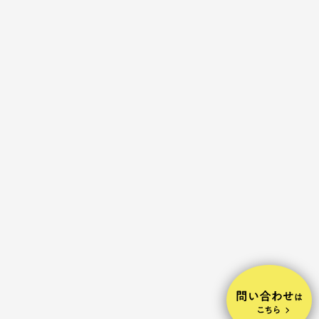
2024.04.11
パンフレット・カタログ・冊子
同志社生活協同組合 同志社女子大
学版 学びガイド
有限会社
075-494-2686
Contact